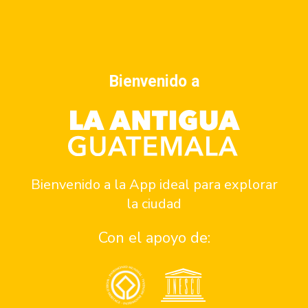
Jueves a domingo 10:00 a 16:00
Entrada libre
Dónde está
Bienvenido a
5ta. Calle poniente, entre la 4ta. y 5ta. avenida, La
Antigua Guatemala
Bienvenido a la App ideal para explorar
la ciudad
Con el apoyo de:
MUSEO NACIONAL DE ARTE GUATEMALA MUNAG
Museo de la Semana Santa, Claustro de Sor Juana de Maldonado