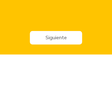
Siguiente
Ahorra
Eventos
Home
Hospedaje
Comida