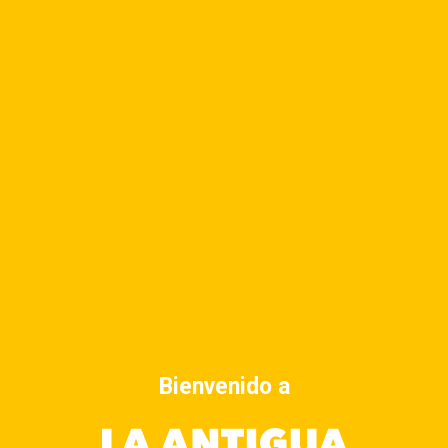
Academia, Museo, biblioteca o centro de arte
:
Ubicación
: en el valle que está al pie de las colinas de
“El Rejón”, a dos kilómetros al norte de la ciudad
colonial estando unida a ella por excelente carretera
asfaltada.
Bienvenido a