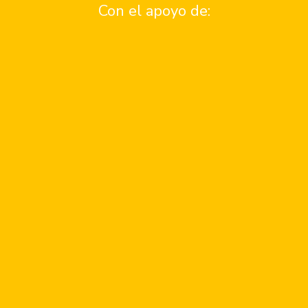
Contacto
Con el apoyo de:
Anunciate
Contacto
¿Quiénes somos?
Quiero ser parte del programa de patrocinios