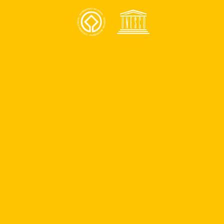
Anunciate
Contacto
¿Quiénes somos?
Quiero ser parte del programa de patrocinios
Quiero ser parte del equipo
Reportar un problema