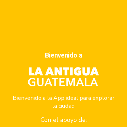
Dirección
5a avenida sur No. 14, Antigua Guatemala.
Horario
Lunes a domingo: 12:00 a 21:00
Ver menú
Bienvenido a
Cómo llegar
Reservar
Bienvenido a la App ideal para explorar
Contacto
la ciudad
Con el apoyo de: