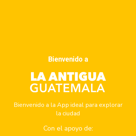
Dirección
1 avenida sur No.11 A Antigua Guatemala
Horario
Lunes a domingo: 12:00 a 22:00
Ver menú
Bienvenido a
Cómo llegar
Reservar
Bienvenido a la App ideal para explorar
Contacto
la ciudad
Con el apoyo de: