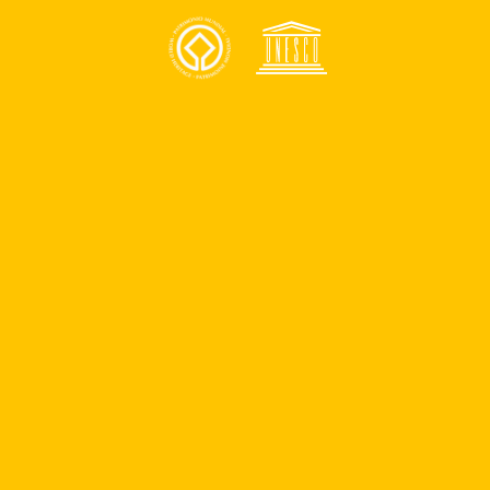
Anunciate
Contacto
¿Quiénes somos?
Quiero ser parte del programa de patrocinios
Quiero ser parte del equipo
Reportar un problema