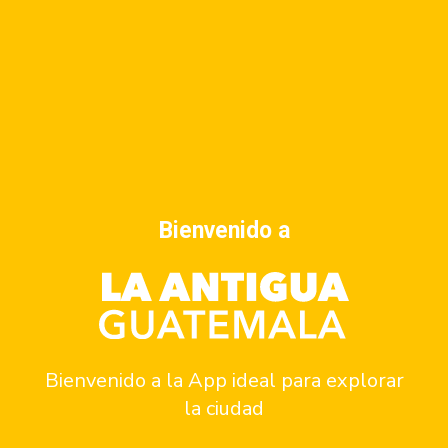
Dirección
Calle Del Arco Antigua Guatemala
Horario
Bienvenido a
Siempre abierto
Reservaciones
Cómo llegar
Bienvenido a la App ideal para explorar
la ciudad
Contacto: