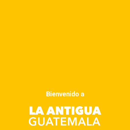
Bienvenido a
Dirección
3a calle oriente No. 28 A, La Antigua
Guatemala
Horario
Siempre abierto