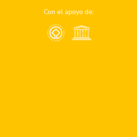
¿Quiénes somos?
Con el apoyo de:
Quiero ser parte del programa de patrocinios
Quiero ser parte del equipo
Reportar un problema
Asistencia
Consejos de seguridad en antigua
Números de emergencia
Apoyo a personas con discapacidad
Comunidad
UNESCO
Quieres ser parte de nuestro blog
Donaciones
Términos y condiciones