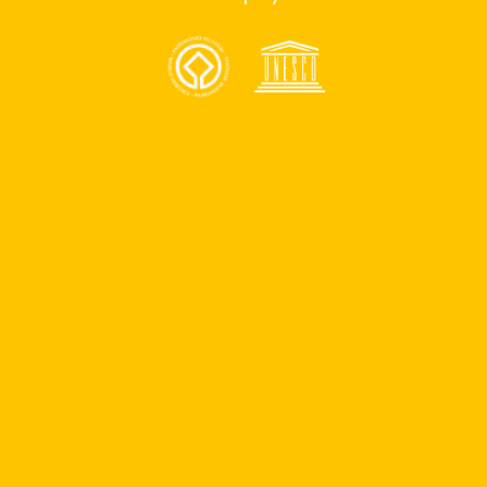
Map
Obra: “El
Función de títeres Obra: “Hasta mañana y
soliluna”
charlatán”
Anunciate
Contacto
¿Quiénes somos?
Quiero ser parte del programa de patrocinios
Quiero ser parte del equipo