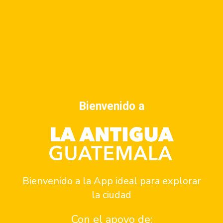
Q35
Bienvenido a
VENUE
Bienvenido a la App ideal para explorar
Caoba Farms
la ciudad
5a avenida sur final
Con el apoyo de:
La Antigua Guatemala
,
Sacatepéquez
Guatemala
+ Google