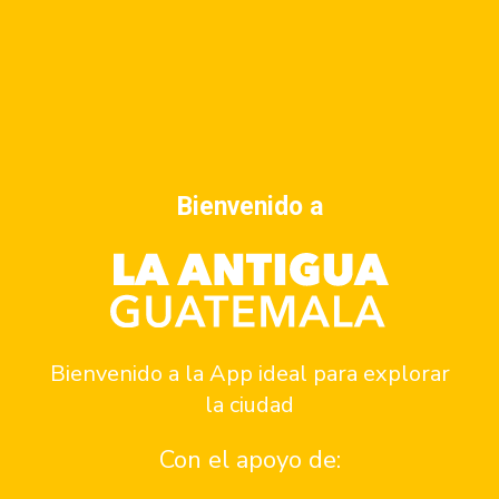
Bienvenido a
VENUE
Centro de Formación de la Cooperación Española
6.ª Ave. Norte entre 3.ª y 4.ª Calle, Antiguo Colegio de la
Cía. de Jesús
Bienvenido a la App ideal para explorar
La Antigua Guatemala
,
Guatemala
+ Google Map
la ciudad
Phone:
Con el apoyo de:
+502 7932-3838