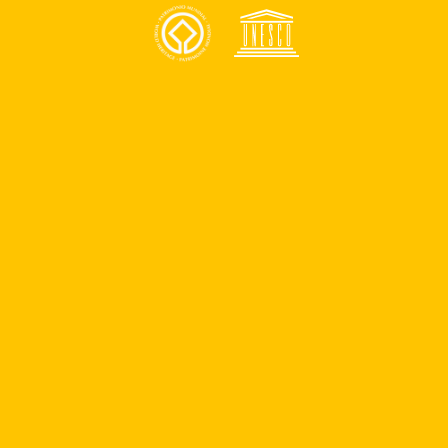
Presentación del poemario
Conmemoración del Día
Internacional de las Bibliotecas
“Corazón en la Boca”
Anunciate
Contacto
¿Quiénes somos?
Quiero ser parte del programa de patrocinios
Quiero ser parte del equipo
Reportar un problema