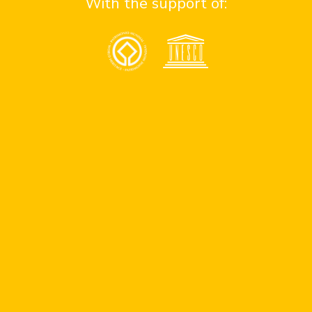
With the support of:
contact team
contact support
Assistance
Consejos de seguridad en antigua
Números de emergencia
Apoyo a personas con discapacidad
Community
UNESCO
Quieres ser parte de nuestro blog
Donaciones
Términos y condiciones
© 2022 La Antigua Guatemala