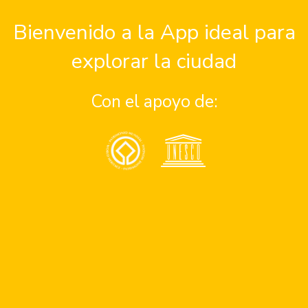
Asistencia
Bienvenido a la App ideal para
somos?
Consejos de seguridad en
explorar la ciudad
 parte del programa de
Números de emergencia
Apoyo a personas con dis
Con el apoyo de:
 parte del equipo
un problema