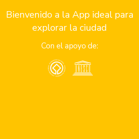
Asistencia
Bienvenido a la App ideal para
somos?
Consejos de seguridad en
explorar la ciudad
 parte del programa de
Números de emergencia
Apoyo a personas con dis
Con el apoyo de:
 parte del equipo
un problema