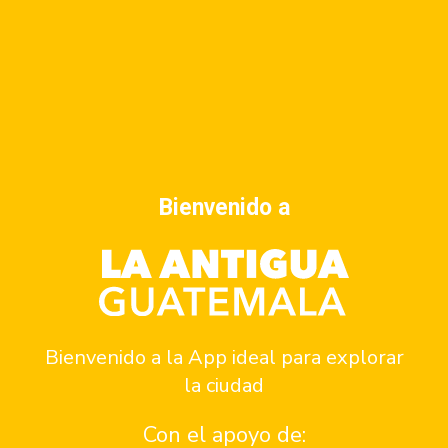
The Snug Antigua
Conocer más
Anunciate
Bienvenido a
Contacto
¿Quiénes somos?
Bienvenido a la App ideal para explorar
Quiero ser parte del programa de patrocinios
la ciudad
Quiero ser parte del equipo
Con el apoyo de: