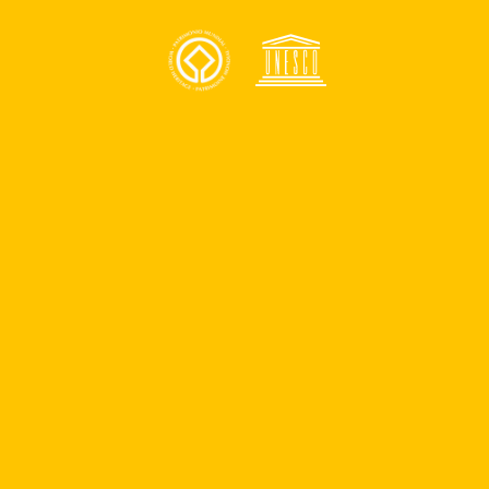
Reportar un problema
Asistencia
Consejos de seguridad en antigua
Números de emergencia
Apoyo a personas con discapacidad
Comunidad
UNESCO
Quieres ser parte de nuestro blog
Donaciones
Términos y condiciones