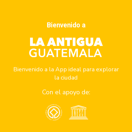
Contacto
Bienvenido a
¿Quiénes somos?
Quiero ser parte del programa de patrocinios
Quiero ser parte del equipo
Reportar un problema
Bienvenido a la App ideal para explorar
Asistencia
la ciudad
Consejos de seguridad en antigua
Con el apoyo de:
Números de emergencia
Apoyo a personas con discapacidad
Comunidad
UNESCO