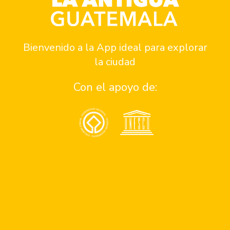
Jimena Palencia
Jimena Sofía Palencia Morales Nombre...
Bienvenido a la App ideal para explorar
Artes plásticas
la ciudad
Gustavo Estrada
Gustavo Adolfo Estrada Wong Nombre...
Con el apoyo de:
Música
Fabio Cermeño
Ciudad de Guatemala Música Inicie...
Artes Visuales
Erick V.
Artes visuales Soy dibujante, ilustrador...