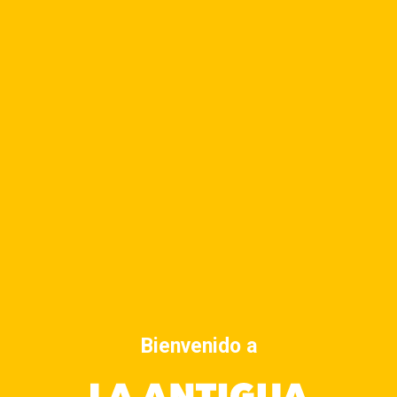
Nombre artístico: Wemari Ciudad...
Danza
Fotografía
Morena Pérez Joachin
Antigua Guatemala Fotógrafa, storytelling,...
Artes plásticas
Wilson Sotz
Wilson Leonel Sotz Catú Nombre...
Fotografía
Luis Fernando Álvarez
Cuevas Arte y Fotografía San Martín...
Bienvenido a
Artes Visuales